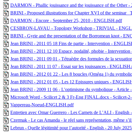
DARMON - Phallic jouissance and the jouissance of the Other 
BRINI - Proposed illustrations for Chapter XVI of the seminar 
DARMON - Encore - September 25, 2010 - ENGLISH.pdf
CESBRON-LAVAU - Topology Workshop - TRIVIAL - ENGL
BRINI - Gyrie and the presentation of the Borromean knot - EN
Jean BRINI - 2011 05 18 Fins de partie - Intervention - ENGLIS
Jean BRINI - 2011 12 10 Espace, nodalité, phobie - Interventi
Jean BRINI - 2011 09 01 - Tétraèdre des formules de la sexuat
Jean BRINI - 2011 11 07 - Essai sur les jouissances - ENGLISH.
Jean BRINI - 2012 01 22 - Les 8 boucles (Oméga 1) du symbo
Jean BRINI - 2012 01 05 - Les 12 Epissures uniques - ENGLIS
Jean BRINI - 2009 11 06 - L'optimisme du symbolique - Articl
Microsoft Word - Scilicet 2 & 3 Fr-Eng FINAL.docx - Scilicet-
Vappereau-Noeud-ENGLISH.pdf
Entretien avec Omar Guerrero - Les Carnets de L’ALI - English -
Czermak - Le cas Amanda - le réel sans représentation, même s’
Lebrun - Quelle légitimité pour l’autorité - English - 20 July 202