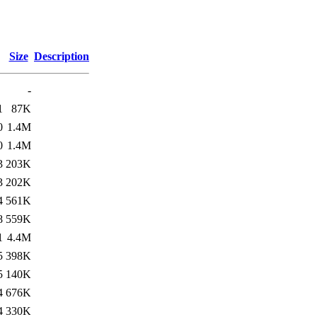
Size
Description
-
1
87K
0
1.4M
0
1.4M
3
203K
3
202K
4
561K
8
559K
1
4.4M
5
398K
5
140K
4
676K
4
330K