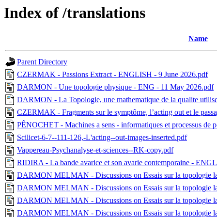
Index of /translations
Name
Parent Directory
CZERMAK - Passions Extract - ENGLISH - 9 June 2026.pdf
DARMON - Une topologie physique - ENG - 11 May 2026.pdf
DARMON - La Topologie, une mathematique de la qualite utili
CZERMAK - Fragments sur le symptôme, l’acting out et le pass
PÊNOCHET - Machines a sens - informatiques et processus de
Scilicet-6-7--111-126,-L'acting--out-images-inserted.pdf
Vappereau-Psychanalyse-et-sciences--RK-copy.pdf
RIDIRA - La bande avarice et son avarie contemporaine - ENG
DARMON MELMAN - Discussions on Essais sur la topologie l
DARMON MELMAN - Discussions on Essais sur la topologie lac
DARMON MELMAN - Discussions on Essais sur la topologie l
DARMON MELMAN - Discussions on Essais sur la topologie la