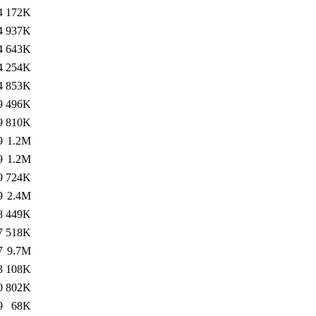
4
172K
4
937K
4
643K
4
254K
4
853K
9
496K
9
810K
9
1.2M
9
1.2M
9
724K
9
2.4M
8
449K
7
518K
7
9.7M
3
108K
0
802K
9
68K